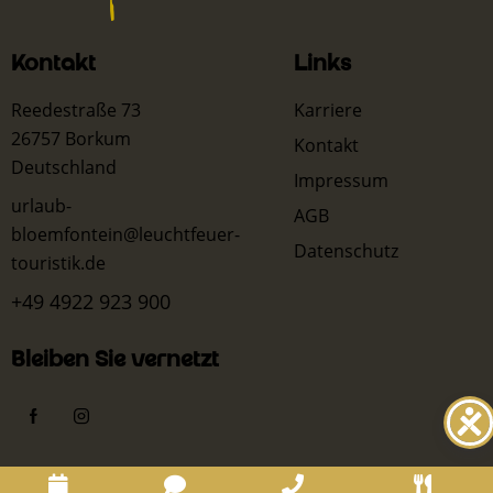
n
e
c
g
n
h
a
Kontakt
Links
t
t
Reedestraße 73
Karriere
e
i
26757 Borkum
Kontakt
n
o
Deutschland
Impressum
,
n
urlaub-
AGB
N
bloemfontein@leuchtfeuer-
Datenschutz
a
touristik.de
v
+49 4922 923 900
i
g
Bleiben Sie vernetzt
a
t
i
o