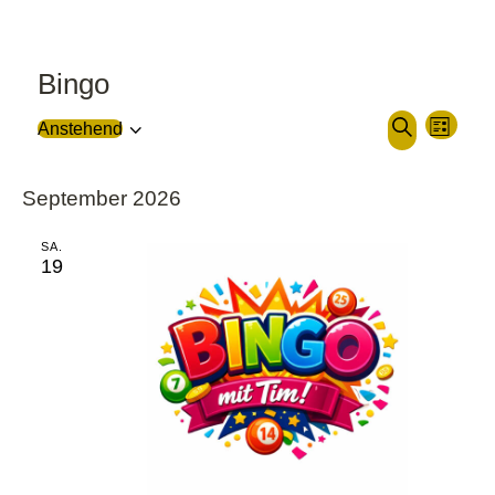
Bingo
V
V
Anstehend
L
D
e
e
S
i
a
r
r
u
September 2026
s
t
c
a
a
t
u
SA.
h
n
n
e
19
m
e
s
s
w
t
t
ä
a
a
h
l
l
l
t
t
e
u
u
n
n
n
.