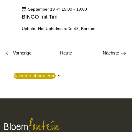
g
g
September 19 @ 15:00
-
19:00
e
A
BINGO mit Tim
n
n
Upholm-Hof
Upholmstraße 45, Borkum
S
s
u
i
c
c
V
Vorherige
Heute
Nächste
e
V
h
h
r
e
e
t
a
r
Kalender abonnieren
n
a
u
e
s
n
n
n
t
s
a
t
d
-
l
a
A
N
t
l
u
t
n
a
n
u
s
v
g
n
e
g
i
i