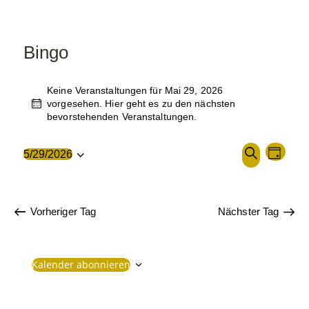
Bingo
Keine Veranstaltungen für Mai 29, 2026
vorgesehen. Hier geht es zu den
nächsten
H
bevorstehenden Veranstaltungen
.
i
n
w
V
V
5/29/2026
T
e
D
e
e
S
i
a
s
a
r
r
u
g
t
c
a
a
Vorheriger Tag
Nächster Tag
u
h
n
n
m
e
s
s
Kalender abonnieren
w
t
t
ä
a
a
h