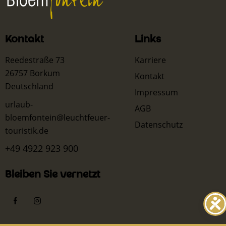
Kontakt
Links
Reedestraße 73
Karriere
26757 Borkum
Kontakt
Deutschland
Impressum
urlaub-
AGB
bloemfontein@leuchtfeuer-
Datenschutz
touristik.de
+49 4922 923 900
Bleiben Sie vernetzt