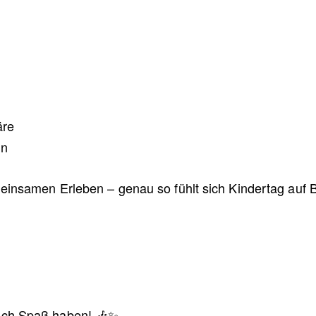
äre
in
insamen Erleben – genau so fühlt sich Kindertag auf 
ach Spaß haben! 🎶✨