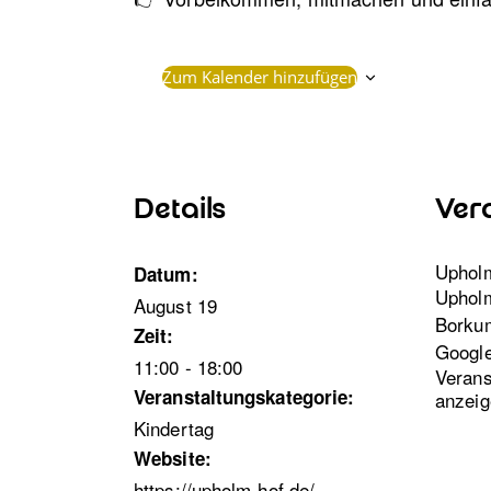
Zum Kalender hinzufügen
Details
Ver
Uphol
Datum:
Uphol
August 19
Borku
Zeit:
Google
11:00 - 18:00
Verans
Veranstaltungskategorie:
anzeig
Kindertag
Website:
https://upholm-hof.de/