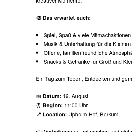
kreativer Momente.
🎨 Das erwartet euch:
Spiel, Spaß & viele Mitmachaktionen
Musik & Unterhaltung für die Kleinen
Offene, familienfreundliche Atmosph
Snacks & Getränke für Groß und Kle
Ein Tag zum Toben, Entdecken und geme
📅
19. August
Datum:
⏰
11:00 Uhr
Beginn:
Upholm-Hof, Borkum
📍 Location:
👉 Vorbeikommen, mitmachen und einf