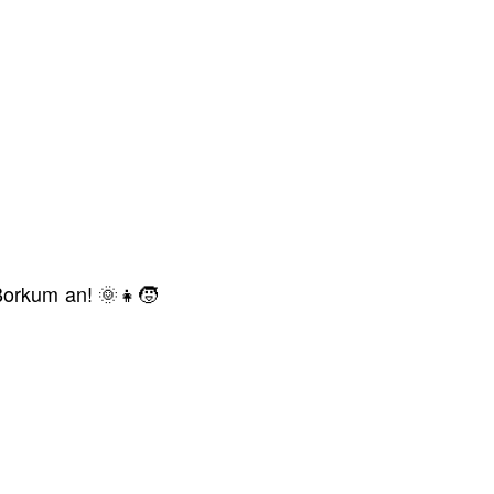
Borkum an! 🌞👧🧒