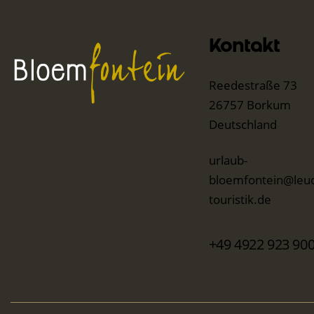
Kontakt
Reedestraße 73
26757 Borkum
Deutschland
urlaub-
bloemfontein@leuc
touristik.de
+49 4922 923 90