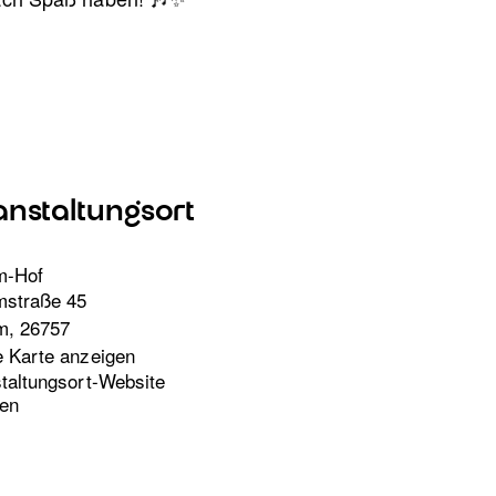
anstaltungsort
m-Hof
mstraße 45
m
,
26757
 Karte anzeigen
taltungsort-Website
en