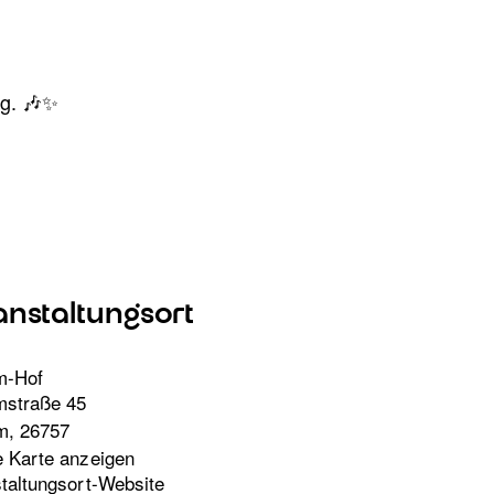
ng. 🎶✨
anstaltungsort
m-Hof
mstraße 45
m
,
26757
 Karte anzeigen
taltungsort-Website