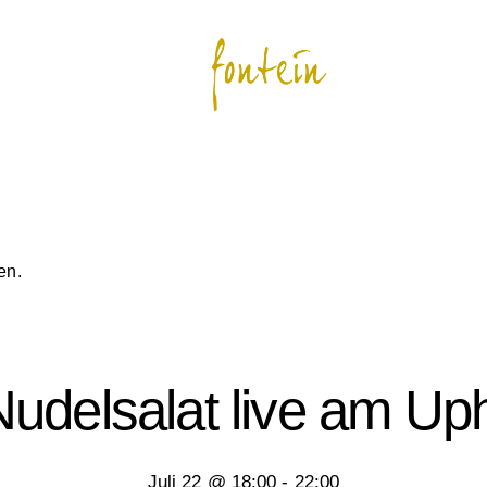
en.
Nudelsalat live am Up
Juli 22 @ 18:00
-
22:00