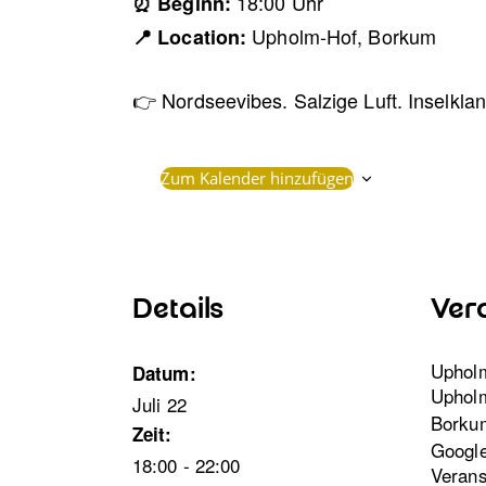
18:00 Uhr
⏰ Beginn:
Upholm-Hof, Borkum
📍 Location:
👉 Nordseevibes. Salzige Luft. Inselkla
Zum Kalender hinzufügen
Details
Ver
Uphol
Datum:
Uphol
Juli 22
Borku
Zeit:
Google
18:00 - 22:00
Verans