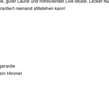
ie, guter Laune und mitreißender Live-Musik. Lecker Nud
rantiert niemand stillstehen kann!
arantie
eiem Himmel