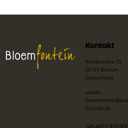
Kontakt
Reedestraße 73
26757 Borkum
Deutschland
urlaub-
bloemfontein@leuc
touristik.de
+49 4922 923 90