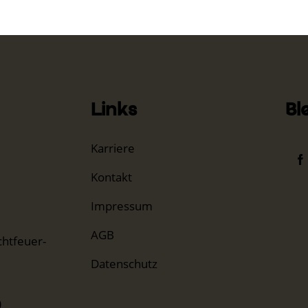
Links
Bl
Karriere
Kontakt
Impressum
AGB
htfeuer-
Datenschutz
0