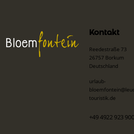
Kontakt
Reedestraße 73
26757 Borkum
Deutschland
urlaub-
bloemfontein@leuc
touristik.de
+49 4922 923 90