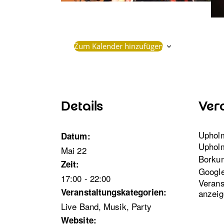
Zum Kalender hinzufügen
Details
Ver
Uphol
Datum:
Uphol
Mai 22
Borku
Zeit:
Google
17:00 - 22:00
Verans
Veranstaltungskategorien:
anzeig
Live Band
,
Musik
,
Party
Website: