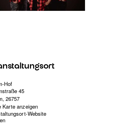
anstaltungsort
m-Hof
mstraße 45
m
,
26757
 Karte anzeigen
taltungsort-Website
en