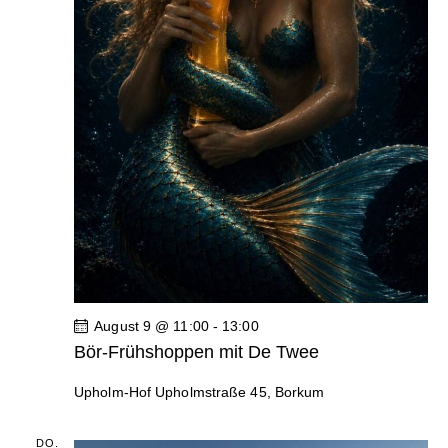
g
g
e
A
n
n
S
s
u
i
c
c
h
h
e
t
u
e
n
n
d
-
August 9 @ 11:00
-
13:00
Bör-Frühshoppen mit De Twee
A
N
n
a
Upholm-Hof
Upholmstraße 45, Borkum
s
v
i
i
DO.