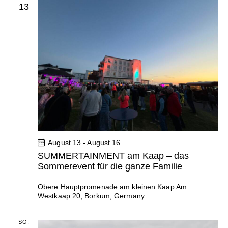
13
c
g
h
a
t
t
e
i
n
o
,
n
N
a
v
August 13
-
August 16
i
SUMMERTAINMENT am Kaap – das
g
Sommerevent für die ganze Familie
a
Obere Hauptpromenade am kleinen Kaap
Am
t
Westkaap 20, Borkum, Germany
i
SO.
o