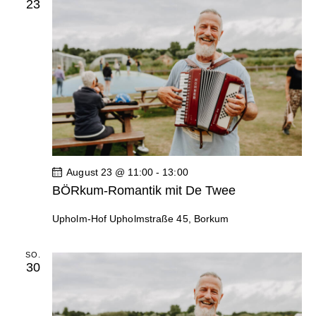
23
n
August 23 @ 11:00
-
13:00
BÖRkum-Romantik mit De Twee
Upholm-Hof
Upholmstraße 45, Borkum
SO.
30