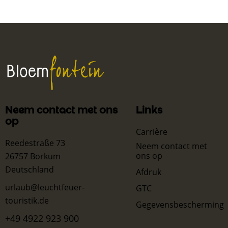
Neem contact met ons
Links
op
Carrière
Reedestraße 73
Neem contact met
ons op
26757 Borkum
Deutschland
Afdruk
urlaub@leuchtfeuer-
GTC
touristik.de
Gegevensbescherming
+49 4922 923 900