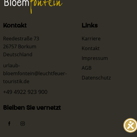
Kontakt
Links
Reedestraße 73
Karriere
26757 Borkum
Kontakt
Deutschland
Impressum
urlaub-
AGB
bloemfontein@leuchtfeuer-
Datenschutz
touristik.de
+49 4922 923 900
Bleiben Sie vernetzt