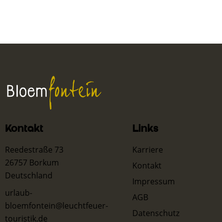
Kontakt
Links
Reedestraße 73
Karriere
26757 Borkum
Kontakt
Deutschland
Impressum
urlaub-
AGB
bloemfontein@leuchtfeuer-
Datenschutz
touristik.de