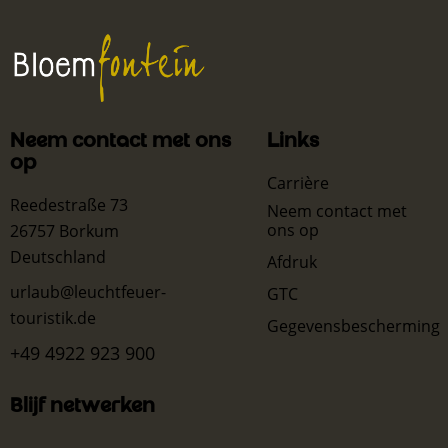
Neem contact met ons
Links
op
Carrière
Reedestraße 73
Neem contact met
ons op
26757 Borkum
Deutschland
Afdruk
urlaub@leuchtfeuer-
GTC
touristik.de
Gegevensbescherming
+49 4922 923 900
Blijf netwerken