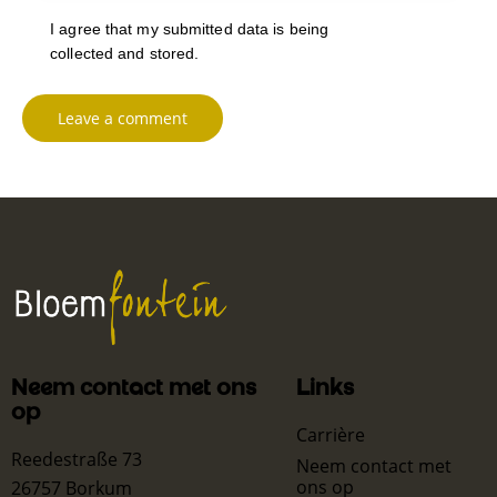
I agree that my submitted data is being
collected and stored
.
Neem contact met ons
Links
op
Carrière
Reedestraße 73
Neem contact met
ons op
26757 Borkum