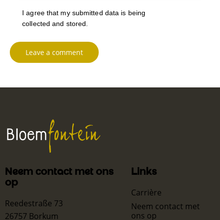
I agree that my submitted data is being
collected and stored
.
Neem contact met ons
Links
op
Carrière
Reedestraße 73
Neem contact met
ons op
26757 Borkum