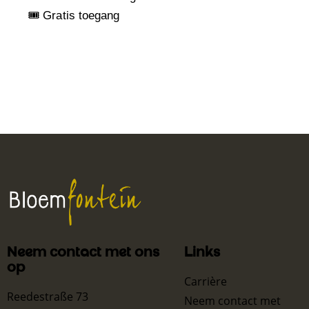
🎟️ Gratis toegang
Neem contact met ons
Links
op
Carrière
Reedestraße 73
Neem contact met